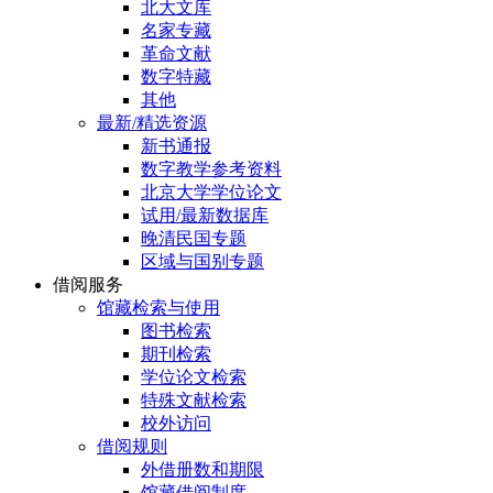
北大文库
名家专藏
革命文献
数字特藏
其他
最新/精选资源
新书通报
数字教学参考资料
北京大学学位论文
试用/最新数据库
晚清民国专题
区域与国别专题
借阅服务
馆藏检索与使用
图书检索
期刊检索
学位论文检索
特殊文献检索
校外访问
借阅规则
外借册数和期限
馆藏借阅制度