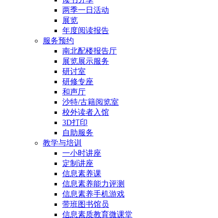
两季一日活动
展览
年度阅读报告
服务预约
南北配楼报告厅
展览展示服务
研讨室
研修专座
和声厅
沙特/古籍阅览室
校外读者入馆
3D打印
自助服务
教学与培训
一小时讲座
定制讲座
信息素养课
信息素养能力评测
信息素养手机游戏
带班图书馆员
信息素质教育微课堂