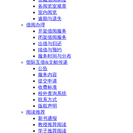
各阅览室规章
室内阅览
逾期与遗失
借阅办理
开架借阅服务
闭架借阅服务
出借与归还
续借与预约
服务时间与分布
馆际互借&文献传递
公告
服务内容
提交申请
收费标准
校外查询系统
联系方式
版权声明
阅读推荐
新书通报
教授推荐阅读
学子推荐阅读