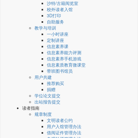
沙特/古籍阅览室
校外读者入馆
3D打印
自助服务
教学与培训
一小时讲座
定制讲座
信息素养课
信息素养能力评测
信息素养手机游戏
信息素质教育微课堂
带班图书馆员
用户共建
推荐购买
捐赠
学位论文提交
出站报告提交
读者指南
规章制度
文明读者公约
用户入馆管理办法
借阅证件管理办法