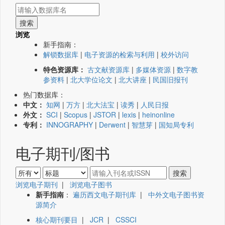
浏览
新手指南：
解锁数据库
|
电子资源的检索与利用
|
校外访问
特色资源库：
古文献资源库
|
多媒体资源
|
数字教
参资料
|
北大学位论文
|
北大讲座
|
民国旧报刊
热门数据库：
中文：
知网
|
万方
|
北大法宝
|
读秀
|
人民日报
外文：
SCI
|
Scopus
|
JSTOR
|
lexis
|
heinonline
专利：
INNOGRAPHY
|
Derwent
|
智慧芽
|
国知局专利
电子期刊/图书
浏览电子期刊
|
浏览电子图书
新手指南
：
遍历西文电子期刊库
|
中外文电子图书资
源简介
核心期刊要目
|
JCR
|
CSSCI