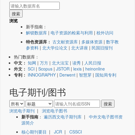
浏览
新手指南：
解锁数据库
|
电子资源的检索与利用
|
校外访问
特色资源库：
古文献资源库
|
多媒体资源
|
数字教
参资料
|
北大学位论文
|
北大讲座
|
民国旧报刊
热门数据库：
中文：
知网
|
万方
|
北大法宝
|
读秀
|
人民日报
外文：
SCI
|
Scopus
|
JSTOR
|
lexis
|
heinonline
专利：
INNOGRAPHY
|
Derwent
|
智慧芽
|
国知局专利
电子期刊/图书
浏览电子期刊
|
浏览电子图书
新手指南
：
遍历西文电子期刊库
|
中外文电子图书资
源简介
核心期刊要目
|
JCR
|
CSSCI