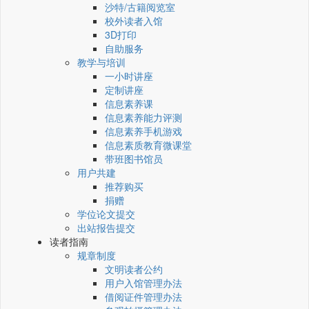
沙特/古籍阅览室
校外读者入馆
3D打印
自助服务
教学与培训
一小时讲座
定制讲座
信息素养课
信息素养能力评测
信息素养手机游戏
信息素质教育微课堂
带班图书馆员
用户共建
推荐购买
捐赠
学位论文提交
出站报告提交
读者指南
规章制度
文明读者公约
用户入馆管理办法
借阅证件管理办法