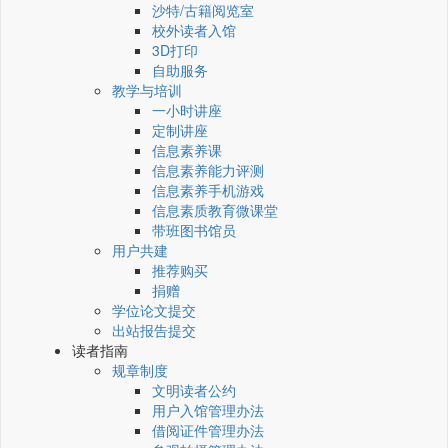
沙特/古籍阅览室
校外读者入馆
3D打印
自助服务
教学与培训
一小时讲座
定制讲座
信息素养课
信息素养能力评测
信息素养手机游戏
信息素质教育微课堂
带班图书馆员
用户共建
推荐购买
捐赠
学位论文提交
出站报告提交
读者指南
规章制度
文明读者公约
用户入馆管理办法
借阅证件管理办法