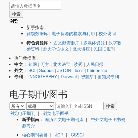
浏览
新手指南：
解锁数据库
|
电子资源的检索与利用
|
校外访问
特色资源库：
古文献资源库
|
多媒体资源
|
数字教
参资料
|
北大学位论文
|
北大讲座
|
民国旧报刊
热门数据库：
中文：
知网
|
万方
|
北大法宝
|
读秀
|
人民日报
外文：
SCI
|
Scopus
|
JSTOR
|
lexis
|
heinonline
专利：
INNOGRAPHY
|
Derwent
|
智慧芽
|
国知局专利
电子期刊/图书
浏览电子期刊
|
浏览电子图书
新手指南
：
遍历西文电子期刊库
|
中外文电子图书资
源简介
核心期刊要目
|
JCR
|
CSSCI