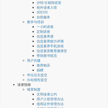
沙特/古籍阅览室
校外读者入馆
3D打印
自助服务
教学与培训
一小时讲座
定制讲座
信息素养课
信息素养能力评测
信息素养手机游戏
信息素质教育微课堂
带班图书馆员
用户共建
推荐购买
捐赠
学位论文提交
出站报告提交
读者指南
规章制度
文明读者公约
用户入馆管理办法
借阅证件管理办法