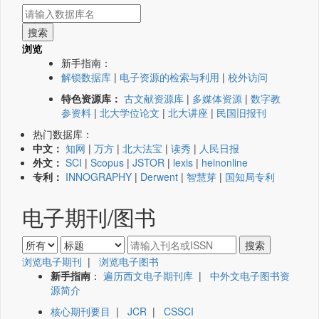
浏览
新手指南：
解锁数据库
|
电子资源的检索与利用
|
校外访问
特色资源库：
古文献资源库
|
多媒体资源
|
数字教
参资料
|
北大学位论文
|
北大讲座
|
民国旧报刊
热门数据库：
中文：
知网
|
万方
|
北大法宝
|
读秀
|
人民日报
外文：
SCI
|
Scopus
|
JSTOR
|
lexis
|
heinonline
专利：
INNOGRAPHY
|
Derwent
|
智慧芽
|
国知局专利
电子期刊/图书
浏览电子期刊
|
浏览电子图书
新手指南
：
遍历西文电子期刊库
|
中外文电子图书资
源简介
核心期刊要目
|
JCR
|
CSSCI