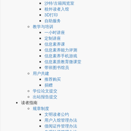
沙特/古籍阅览室
校外读者入馆
3D打印
自助服务
教学与培训
一小时讲座
定制讲座
信息素养课
信息素养能力评测
信息素养手机游戏
信息素质教育微课堂
带班图书馆员
用户共建
推荐购买
捐赠
学位论文提交
出站报告提交
读者指南
规章制度
文明读者公约
用户入馆管理办法
借阅证件管理办法