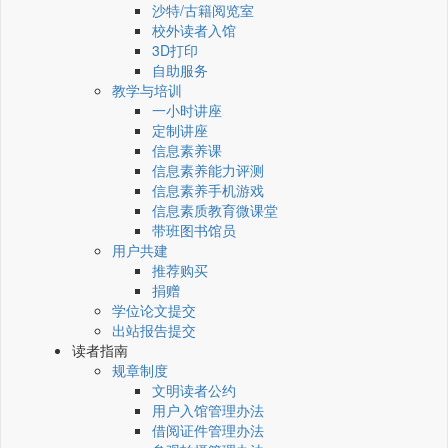
沙特/古籍阅览室
校外读者入馆
3D打印
自助服务
教学与培训
一小时讲座
定制讲座
信息素养课
信息素养能力评测
信息素养手机游戏
信息素质教育微课堂
带班图书馆员
用户共建
推荐购买
捐赠
学位论文提交
出站报告提交
读者指南
规章制度
文明读者公约
用户入馆管理办法
借阅证件管理办法