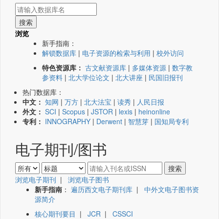
浏览
新手指南：
解锁数据库
|
电子资源的检索与利用
|
校外访问
特色资源库：
古文献资源库
|
多媒体资源
|
数字教
参资料
|
北大学位论文
|
北大讲座
|
民国旧报刊
热门数据库：
中文：
知网
|
万方
|
北大法宝
|
读秀
|
人民日报
外文：
SCI
|
Scopus
|
JSTOR
|
lexis
|
heinonline
专利：
INNOGRAPHY
|
Derwent
|
智慧芽
|
国知局专利
电子期刊/图书
浏览电子期刊
|
浏览电子图书
新手指南
：
遍历西文电子期刊库
|
中外文电子图书资
源简介
核心期刊要目
|
JCR
|
CSSCI