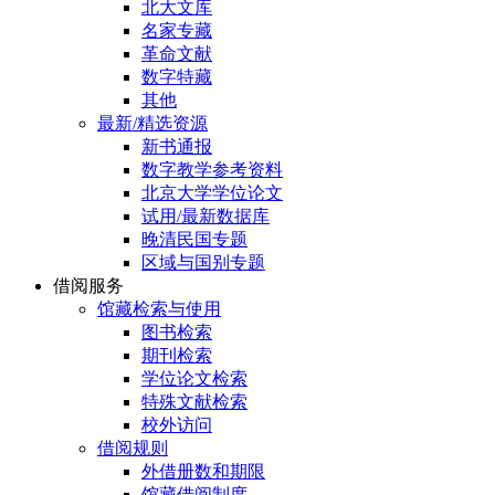
北大文库
名家专藏
革命文献
数字特藏
其他
最新/精选资源
新书通报
数字教学参考资料
北京大学学位论文
试用/最新数据库
晚清民国专题
区域与国别专题
借阅服务
馆藏检索与使用
图书检索
期刊检索
学位论文检索
特殊文献检索
校外访问
借阅规则
外借册数和期限
馆藏借阅制度