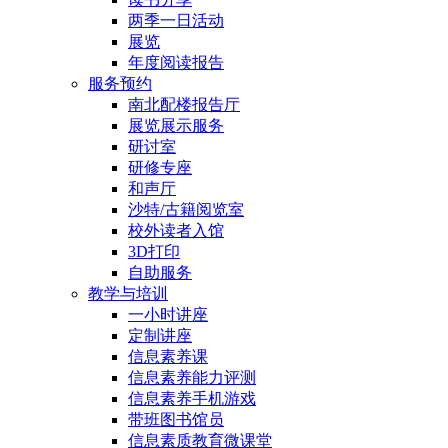
两季一日活动
展览
年度阅读报告
服务预约
南北配楼报告厅
展览展示服务
研讨室
研修专座
和声厅
沙特/古籍阅览室
校外读者入馆
3D打印
自助服务
教学与培训
一小时讲座
定制讲座
信息素养课
信息素养能力评测
信息素养手机游戏
带班图书馆员
信息素质教育微课堂