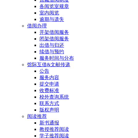
各阅览室规章
室内阅览
逾期与遗失
借阅办理
开架借阅服务
闭架借阅服务
出借与归还
续借与预约
服务时间与分布
馆际互借&文献传递
公告
服务内容
提交申请
收费标准
校外查询系统
联系方式
版权声明
阅读推荐
新书通报
教授推荐阅读
学子推荐阅读