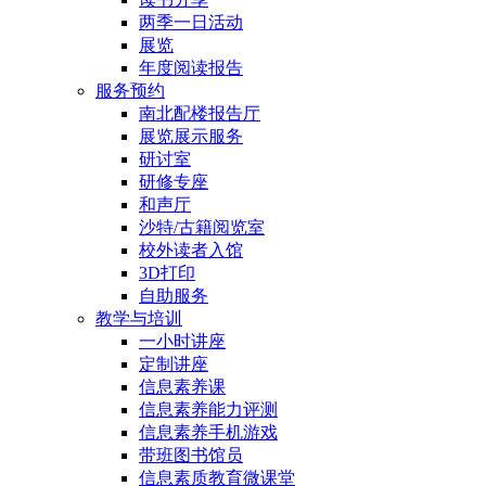
两季一日活动
展览
年度阅读报告
服务预约
南北配楼报告厅
展览展示服务
研讨室
研修专座
和声厅
沙特/古籍阅览室
校外读者入馆
3D打印
自助服务
教学与培训
一小时讲座
定制讲座
信息素养课
信息素养能力评测
信息素养手机游戏
带班图书馆员
信息素质教育微课堂