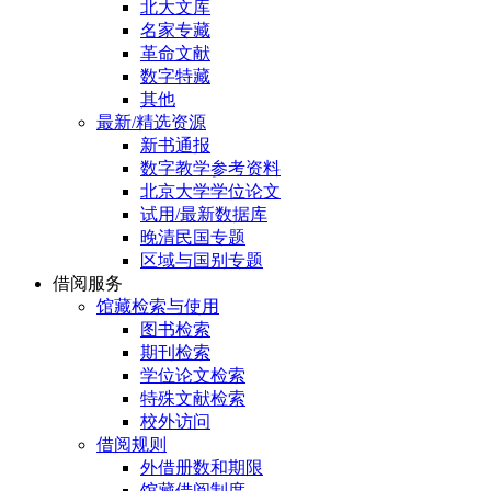
北大文库
名家专藏
革命文献
数字特藏
其他
最新/精选资源
新书通报
数字教学参考资料
北京大学学位论文
试用/最新数据库
晚清民国专题
区域与国别专题
借阅服务
馆藏检索与使用
图书检索
期刊检索
学位论文检索
特殊文献检索
校外访问
借阅规则
外借册数和期限
馆藏借阅制度