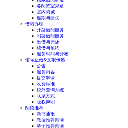
各阅览室规章
室内阅览
逾期与遗失
借阅办理
开架借阅服务
闭架借阅服务
出借与归还
续借与预约
服务时间与分布
馆际互借&文献传递
公告
服务内容
提交申请
收费标准
校外查询系统
联系方式
版权声明
阅读推荐
新书通报
教授推荐阅读
学子推荐阅读