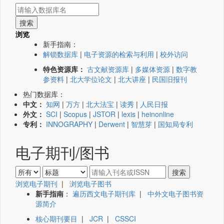
浏览
新手指南：
解锁数据库
|
电子资源的检索与利用
|
校外访问
特色资源库：
古文献资源库
|
多媒体资源
|
数字教
参资料
|
北大学位论文
|
北大讲座
|
民国旧报刊
热门数据库：
中文：
知网
|
万方
|
北大法宝
|
读秀
|
人民日报
外文：
SCI
|
Scopus
|
JSTOR
|
lexis
|
heinonline
专利：
INNOGRAPHY
|
Derwent
|
智慧芽
|
国知局专利
电子期刊/图书
浏览电子期刊
|
浏览电子图书
新手指南
：
遍历西文电子期刊库
|
中外文电子图书资
源简介
核心期刊要目
|
JCR
|
CSSCI