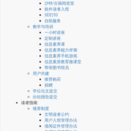
沙特/古籍阅览室
校外读者入馆
3D打印
自助服务
教学与培训
一小时讲座
定制讲座
信息素养课
信息素养能力评测
信息素养手机游戏
信息素质教育微课堂
带班图书馆员
用户共建
推荐购买
捐赠
学位论文提交
出站报告提交
读者指南
规章制度
文明读者公约
用户入馆管理办法
借阅证件管理办法