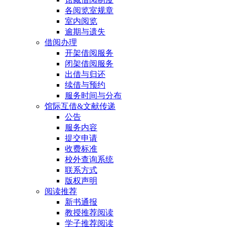
各阅览室规章
室内阅览
逾期与遗失
借阅办理
开架借阅服务
闭架借阅服务
出借与归还
续借与预约
服务时间与分布
馆际互借&文献传递
公告
服务内容
提交申请
收费标准
校外查询系统
联系方式
版权声明
阅读推荐
新书通报
教授推荐阅读
学子推荐阅读