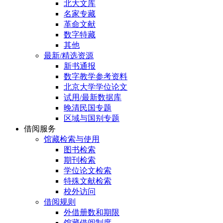
北大文库
名家专藏
革命文献
数字特藏
其他
最新/精选资源
新书通报
数字教学参考资料
北京大学学位论文
试用/最新数据库
晚清民国专题
区域与国别专题
借阅服务
馆藏检索与使用
图书检索
期刊检索
学位论文检索
特殊文献检索
校外访问
借阅规则
外借册数和期限
馆藏借阅制度