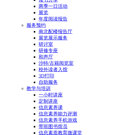
两季一日活动
展览
年度阅读报告
服务预约
南北配楼报告厅
展览展示服务
研讨室
研修专座
和声厅
沙特/古籍阅览室
校外读者入馆
3D打印
自助服务
教学与培训
一小时讲座
定制讲座
信息素养课
信息素养能力评测
信息素养手机游戏
带班图书馆员
信息素质教育微课堂