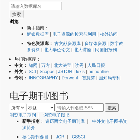
浏览
新手指南：
解锁数据库
|
电子资源的检索与利用
|
校外访问
特色资源库：
古文献资源库
|
多媒体资源
|
数字教
参资料
|
北大学位论文
|
北大讲座
|
民国旧报刊
热门数据库：
中文：
知网
|
万方
|
北大法宝
|
读秀
|
人民日报
外文：
SCI
|
Scopus
|
JSTOR
|
lexis
|
heinonline
专利：
INNOGRAPHY
|
Derwent
|
智慧芽
|
国知局专利
电子期刊/图书
浏览电子期刊
|
浏览电子图书
新手指南
：
遍历西文电子期刊库
|
中外文电子图书资
源简介
核心期刊要目
|
JCR
|
CSSCI