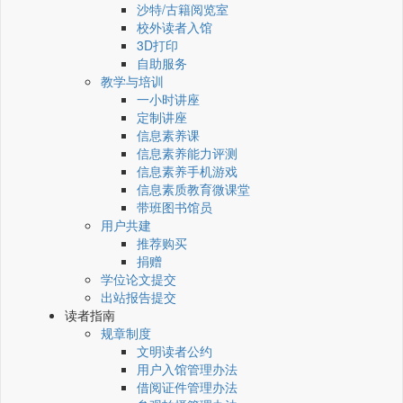
沙特/古籍阅览室
校外读者入馆
3D打印
自助服务
教学与培训
一小时讲座
定制讲座
信息素养课
信息素养能力评测
信息素养手机游戏
信息素质教育微课堂
带班图书馆员
用户共建
推荐购买
捐赠
学位论文提交
出站报告提交
读者指南
规章制度
文明读者公约
用户入馆管理办法
借阅证件管理办法