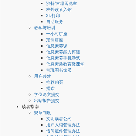
沙特/古籍阅览室
校外读者入馆
3D打印
自助服务
教学与培训
一小时讲座
定制讲座
信息素养课
信息素养能力评测
信息素养手机游戏
信息素质教育微课堂
带班图书馆员
用户共建
推荐购买
捐赠
学位论文提交
出站报告提交
读者指南
规章制度
文明读者公约
用户入馆管理办法
借阅证件管理办法