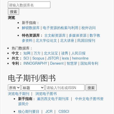
浏览
新手指南：
解锁数据库
|
电子资源的检索与利用
|
校外访问
特色资源库：
古文献资源库
|
多媒体资源
|
数字教
参资料
|
北大学位论文
|
北大讲座
|
民国旧报刊
热门数据库：
中文：
知网
|
万方
|
北大法宝
|
读秀
|
人民日报
外文：
SCI
|
Scopus
|
JSTOR
|
lexis
|
heinonline
专利：
INNOGRAPHY
|
Derwent
|
智慧芽
|
国知局专利
电子期刊/图书
浏览电子期刊
|
浏览电子图书
新手指南
：
遍历西文电子期刊库
|
中外文电子图书资
源简介
核心期刊要目
|
JCR
|
CSSCI