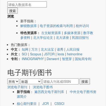
浏览
新手指南：
解锁数据库
|
电子资源的检索与利用
|
校外访问
特色资源库：
古文献资源库
|
多媒体资源
|
数字教
参资料
|
北大学位论文
|
北大讲座
|
民国旧报刊
热门数据库：
中文：
知网
|
万方
|
北大法宝
|
读秀
|
人民日报
外文：
SCI
|
Scopus
|
JSTOR
|
lexis
|
heinonline
专利：
INNOGRAPHY
|
Derwent
|
智慧芽
|
国知局专利
电子期刊/图书
浏览电子期刊
|
浏览电子图书
新手指南
：
遍历西文电子期刊库
|
中外文电子图书资
源简介
核心期刊要目
|
JCR
|
CSSCI