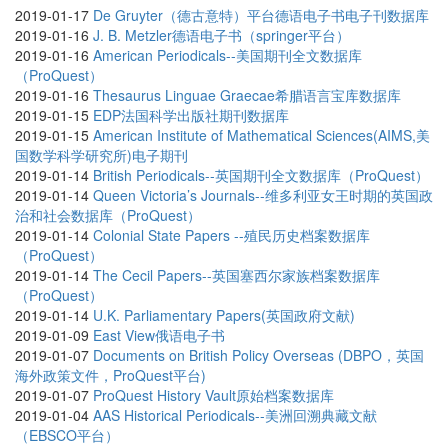
2019-01-17
De Gruyter（德古意特）平台德语电子书电子刊数据库
2019-01-16
J. B. Metzler德语电子书（springer平台）
2019-01-16
American Periodicals--美国期刊全文数据库
（ProQuest）
2019-01-16
Thesaurus Linguae Graecae希腊语言宝库数据库
2019-01-15
EDP法国科学出版社期刊数据库
2019-01-15
American Institute of Mathematical Sciences(AIMS,美
国数学科学研究所)电子期刊
2019-01-14
British Periodicals--英国期刊全文数据库（ProQuest）
2019-01-14
Queen Victoria’s Journals--维多利亚女王时期的英国政
治和社会数据库（ProQuest）
2019-01-14
Colonial State Papers --殖民历史档案数据库
（ProQuest）
2019-01-14
The Cecil Papers--英国塞西尔家族档案数据库
（ProQuest）
2019-01-14
U.K. Parliamentary Papers(英国政府文献)
2019-01-09
East View俄语电子书
2019-01-07
Documents on British Policy Overseas (DBPO，英国
海外政策文件，ProQuest平台)
2019-01-07
ProQuest History Vault原始档案数据库
2019-01-04
AAS Historical Periodicals--美洲回溯典藏文献
（EBSCO平台）