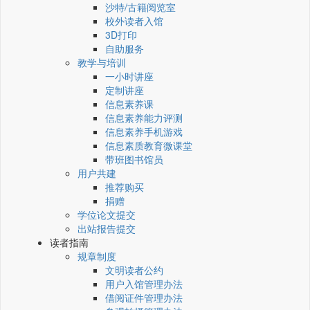
沙特/古籍阅览室
校外读者入馆
3D打印
自助服务
教学与培训
一小时讲座
定制讲座
信息素养课
信息素养能力评测
信息素养手机游戏
信息素质教育微课堂
带班图书馆员
用户共建
推荐购买
捐赠
学位论文提交
出站报告提交
读者指南
规章制度
文明读者公约
用户入馆管理办法
借阅证件管理办法