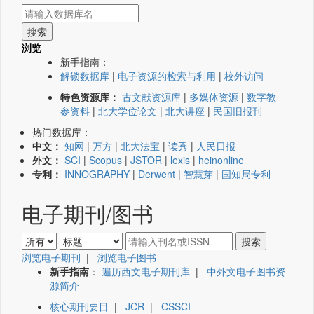
浏览
新手指南：
解锁数据库
|
电子资源的检索与利用
|
校外访问
特色资源库：
古文献资源库
|
多媒体资源
|
数字教
参资料
|
北大学位论文
|
北大讲座
|
民国旧报刊
热门数据库：
中文：
知网
|
万方
|
北大法宝
|
读秀
|
人民日报
外文：
SCI
|
Scopus
|
JSTOR
|
lexis
|
heinonline
专利：
INNOGRAPHY
|
Derwent
|
智慧芽
|
国知局专利
电子期刊/图书
浏览电子期刊
|
浏览电子图书
新手指南
：
遍历西文电子期刊库
|
中外文电子图书资
源简介
核心期刊要目
|
JCR
|
CSSCI