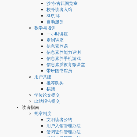
沙特/古籍阅览室
校外读者入馆
3D打印
自助服务
教学与培训
一小时讲座
定制讲座
信息素养课
信息素养能力评测
信息素养手机游戏
信息素质教育微课堂
带班图书馆员
用户共建
推荐购买
捐赠
学位论文提交
出站报告提交
读者指南
规章制度
文明读者公约
用户入馆管理办法
借阅证件管理办法