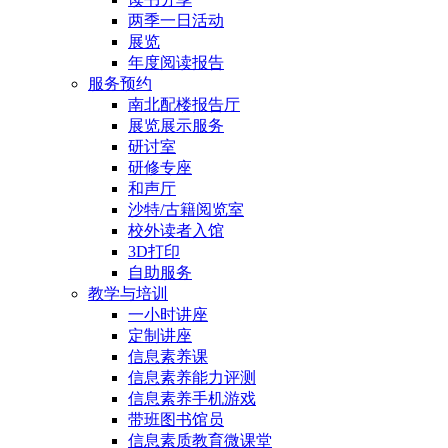
两季一日活动
展览
年度阅读报告
服务预约
南北配楼报告厅
展览展示服务
研讨室
研修专座
和声厅
沙特/古籍阅览室
校外读者入馆
3D打印
自助服务
教学与培训
一小时讲座
定制讲座
信息素养课
信息素养能力评测
信息素养手机游戏
带班图书馆员
信息素质教育微课堂