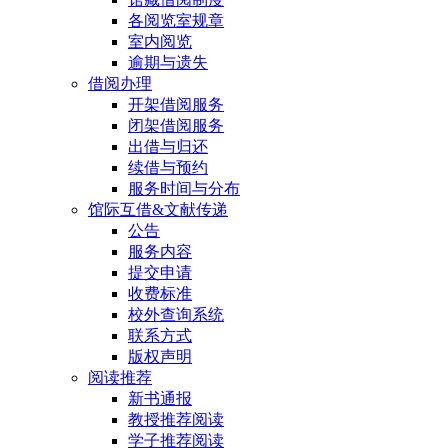
各阅览室规章
室内阅览
逾期与遗失
借阅办理
开架借阅服务
闭架借阅服务
出借与归还
续借与预约
服务时间与分布
馆际互借&文献传递
公告
服务内容
提交申请
收费标准
校外查询系统
联系方式
版权声明
阅读推荐
新书通报
教授推荐阅读
学子推荐阅读