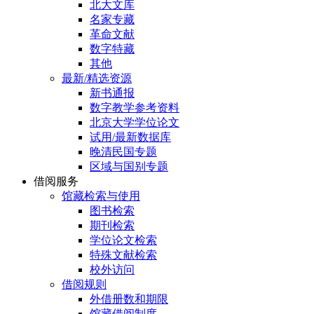
北大文库
名家专藏
革命文献
数字特藏
其他
最新/精选资源
新书通报
数字教学参考资料
北京大学学位论文
试用/最新数据库
晚清民国专题
区域与国别专题
借阅服务
馆藏检索与使用
图书检索
期刊检索
学位论文检索
特殊文献检索
校外访问
借阅规则
外借册数和期限
馆藏借阅制度