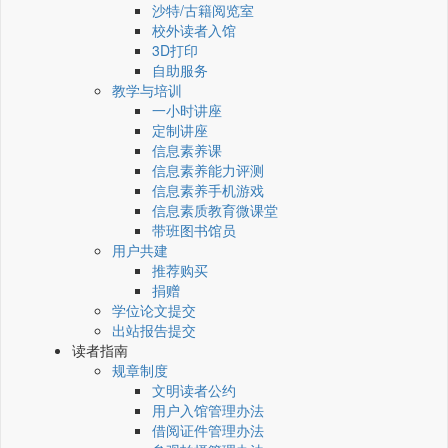
沙特/古籍阅览室
校外读者入馆
3D打印
自助服务
教学与培训
一小时讲座
定制讲座
信息素养课
信息素养能力评测
信息素养手机游戏
信息素质教育微课堂
带班图书馆员
用户共建
推荐购买
捐赠
学位论文提交
出站报告提交
读者指南
规章制度
文明读者公约
用户入馆管理办法
借阅证件管理办法