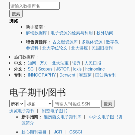
浏览
新手指南：
解锁数据库
|
电子资源的检索与利用
|
校外访问
特色资源库：
古文献资源库
|
多媒体资源
|
数字教
参资料
|
北大学位论文
|
北大讲座
|
民国旧报刊
热门数据库：
中文：
知网
|
万方
|
北大法宝
|
读秀
|
人民日报
外文：
SCI
|
Scopus
|
JSTOR
|
lexis
|
heinonline
专利：
INNOGRAPHY
|
Derwent
|
智慧芽
|
国知局专利
电子期刊/图书
浏览电子期刊
|
浏览电子图书
新手指南
：
遍历西文电子期刊库
|
中外文电子图书资
源简介
核心期刊要目
|
JCR
|
CSSCI