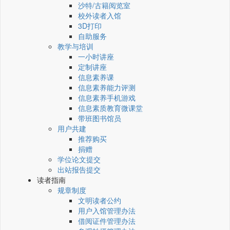
沙特/古籍阅览室
校外读者入馆
3D打印
自助服务
教学与培训
一小时讲座
定制讲座
信息素养课
信息素养能力评测
信息素养手机游戏
信息素质教育微课堂
带班图书馆员
用户共建
推荐购买
捐赠
学位论文提交
出站报告提交
读者指南
规章制度
文明读者公约
用户入馆管理办法
借阅证件管理办法