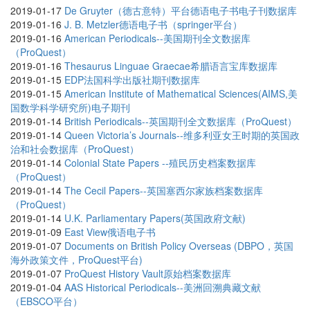
2019-01-17
De Gruyter（德古意特）平台德语电子书电子刊数据库
2019-01-16
J. B. Metzler德语电子书（springer平台）
2019-01-16
American Periodicals--美国期刊全文数据库
（ProQuest）
2019-01-16
Thesaurus Linguae Graecae希腊语言宝库数据库
2019-01-15
EDP法国科学出版社期刊数据库
2019-01-15
American Institute of Mathematical Sciences(AIMS,美
国数学科学研究所)电子期刊
2019-01-14
British Periodicals--英国期刊全文数据库（ProQuest）
2019-01-14
Queen Victoria’s Journals--维多利亚女王时期的英国政
治和社会数据库（ProQuest）
2019-01-14
Colonial State Papers --殖民历史档案数据库
（ProQuest）
2019-01-14
The Cecil Papers--英国塞西尔家族档案数据库
（ProQuest）
2019-01-14
U.K. Parliamentary Papers(英国政府文献)
2019-01-09
East View俄语电子书
2019-01-07
Documents on British Policy Overseas (DBPO，英国
海外政策文件，ProQuest平台)
2019-01-07
ProQuest History Vault原始档案数据库
2019-01-04
AAS Historical Periodicals--美洲回溯典藏文献
（EBSCO平台）