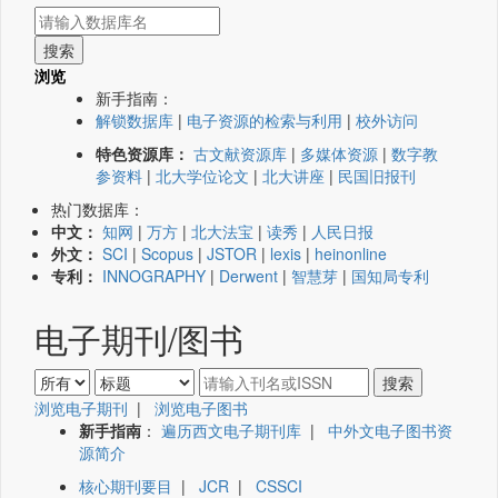
浏览
新手指南：
解锁数据库
|
电子资源的检索与利用
|
校外访问
特色资源库：
古文献资源库
|
多媒体资源
|
数字教
参资料
|
北大学位论文
|
北大讲座
|
民国旧报刊
热门数据库：
中文：
知网
|
万方
|
北大法宝
|
读秀
|
人民日报
外文：
SCI
|
Scopus
|
JSTOR
|
lexis
|
heinonline
专利：
INNOGRAPHY
|
Derwent
|
智慧芽
|
国知局专利
电子期刊/图书
浏览电子期刊
|
浏览电子图书
新手指南
：
遍历西文电子期刊库
|
中外文电子图书资
源简介
核心期刊要目
|
JCR
|
CSSCI