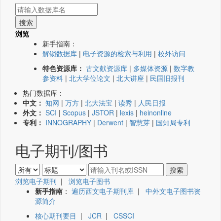
浏览
新手指南：
解锁数据库
|
电子资源的检索与利用
|
校外访问
特色资源库：
古文献资源库
|
多媒体资源
|
数字教
参资料
|
北大学位论文
|
北大讲座
|
民国旧报刊
热门数据库：
中文：
知网
|
万方
|
北大法宝
|
读秀
|
人民日报
外文：
SCI
|
Scopus
|
JSTOR
|
lexis
|
heinonline
专利：
INNOGRAPHY
|
Derwent
|
智慧芽
|
国知局专利
电子期刊/图书
浏览电子期刊
|
浏览电子图书
新手指南
：
遍历西文电子期刊库
|
中外文电子图书资
源简介
核心期刊要目
|
JCR
|
CSSCI