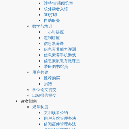
沙特/古籍阅览室
校外读者入馆
3D打印
自助服务
教学与培训
一小时讲座
定制讲座
信息素养课
信息素养能力评测
信息素养手机游戏
信息素质教育微课堂
带班图书馆员
用户共建
推荐购买
捐赠
学位论文提交
出站报告提交
读者指南
规章制度
文明读者公约
用户入馆管理办法
借阅证件管理办法