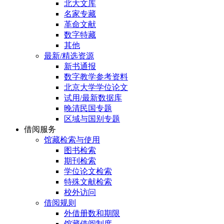
北大文库
名家专藏
革命文献
数字特藏
其他
最新/精选资源
新书通报
数字教学参考资料
北京大学学位论文
试用/最新数据库
晚清民国专题
区域与国别专题
借阅服务
馆藏检索与使用
图书检索
期刊检索
学位论文检索
特殊文献检索
校外访问
借阅规则
外借册数和期限
馆藏借阅制度