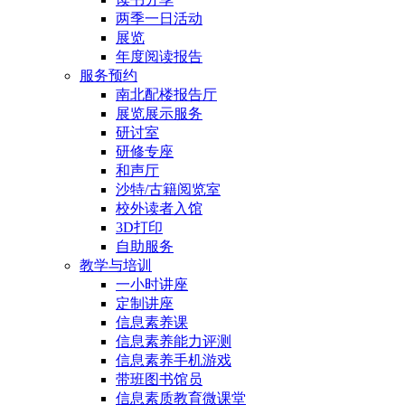
两季一日活动
展览
年度阅读报告
服务预约
南北配楼报告厅
展览展示服务
研讨室
研修专座
和声厅
沙特/古籍阅览室
校外读者入馆
3D打印
自助服务
教学与培训
一小时讲座
定制讲座
信息素养课
信息素养能力评测
信息素养手机游戏
带班图书馆员
信息素质教育微课堂