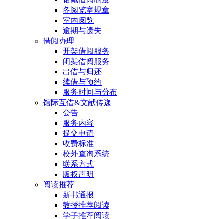
各阅览室规章
室内阅览
逾期与遗失
借阅办理
开架借阅服务
闭架借阅服务
出借与归还
续借与预约
服务时间与分布
馆际互借&文献传递
公告
服务内容
提交申请
收费标准
校外查询系统
联系方式
版权声明
阅读推荐
新书通报
教授推荐阅读
学子推荐阅读