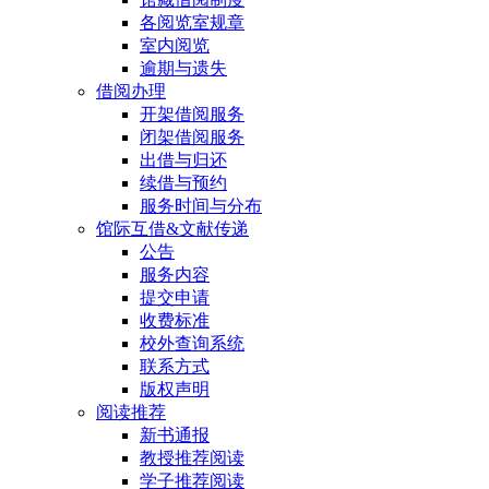
各阅览室规章
室内阅览
逾期与遗失
借阅办理
开架借阅服务
闭架借阅服务
出借与归还
续借与预约
服务时间与分布
馆际互借&文献传递
公告
服务内容
提交申请
收费标准
校外查询系统
联系方式
版权声明
阅读推荐
新书通报
教授推荐阅读
学子推荐阅读