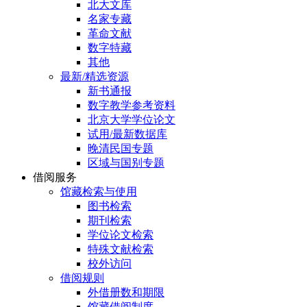
北大文库
名家专藏
革命文献
数字特藏
其他
最新/精选资源
新书通报
数字教学参考资料
北京大学学位论文
试用/最新数据库
晚清民国专题
区域与国别专题
借阅服务
馆藏检索与使用
图书检索
期刊检索
学位论文检索
特殊文献检索
校外访问
借阅规则
外借册数和期限
馆藏借阅制度