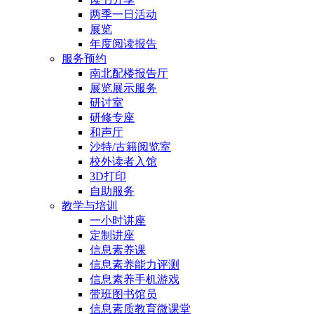
两季一日活动
展览
年度阅读报告
服务预约
南北配楼报告厅
展览展示服务
研讨室
研修专座
和声厅
沙特/古籍阅览室
校外读者入馆
3D打印
自助服务
教学与培训
一小时讲座
定制讲座
信息素养课
信息素养能力评测
信息素养手机游戏
带班图书馆员
信息素质教育微课堂