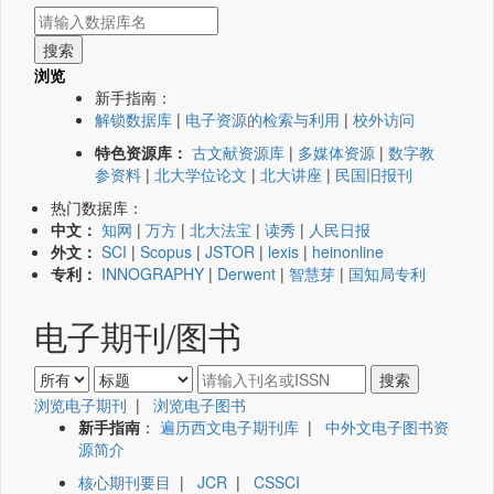
浏览
新手指南：
解锁数据库
|
电子资源的检索与利用
|
校外访问
特色资源库：
古文献资源库
|
多媒体资源
|
数字教
参资料
|
北大学位论文
|
北大讲座
|
民国旧报刊
热门数据库：
中文：
知网
|
万方
|
北大法宝
|
读秀
|
人民日报
外文：
SCI
|
Scopus
|
JSTOR
|
lexis
|
heinonline
专利：
INNOGRAPHY
|
Derwent
|
智慧芽
|
国知局专利
电子期刊/图书
浏览电子期刊
|
浏览电子图书
新手指南
：
遍历西文电子期刊库
|
中外文电子图书资
源简介
核心期刊要目
|
JCR
|
CSSCI