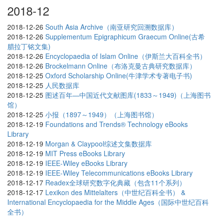
2018-12
2018-12-26
South Asia Archive（南亚研究回溯数据库）
2018-12-26
Supplementum Epigraphicum Graecum Online(古希
腊拉丁铭文集)
2018-12-26
Encyclopaedia of Islam Online（伊斯兰大百科全书）
2018-12-26
Brockelmann Online（布洛克曼古典研究数据库）
2018-12-25
Oxford Scholarship Online(牛津学术专著电子书)
2018-12-25
人民数据库
2018-12-25
图述百年—中国近代文献图库(1833～1949)（上海图书
馆）
2018-12-25
小报（1897～1949）（上海图书馆）
2018-12-19
Foundations and Trends® Technology eBooks
Library
2018-12-19
Morgan & Claypool综述文集数据库
2018-12-19
MIT Press eBooks Library
2018-12-19
IEEE-Wiley eBooks Library
2018-12-19
IEEE-Wiley Telecommunications eBooks Library
2018-12-17
Readex全球研究数字化典藏（包含11个系列）
2018-12-17
Lexikon des Mittelalters（中世纪百科全书） &
International Encyclopaedia for the Middle Ages（国际中世纪百科
全书）