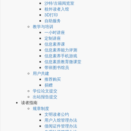
沙特/古籍阅览室
校外读者入馆
3D打印
自助服务
教学与培训
一小时讲座
定制讲座
信息素养课
信息素养能力评测
信息素养手机游戏
信息素质教育微课堂
带班图书馆员
用户共建
推荐购买
捐赠
学位论文提交
出站报告提交
读者指南
规章制度
文明读者公约
用户入馆管理办法
借阅证件管理办法