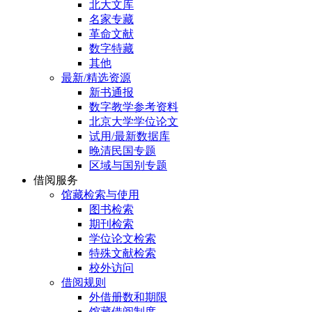
北大文库
名家专藏
革命文献
数字特藏
其他
最新/精选资源
新书通报
数字教学参考资料
北京大学学位论文
试用/最新数据库
晚清民国专题
区域与国别专题
借阅服务
馆藏检索与使用
图书检索
期刊检索
学位论文检索
特殊文献检索
校外访问
借阅规则
外借册数和期限
馆藏借阅制度