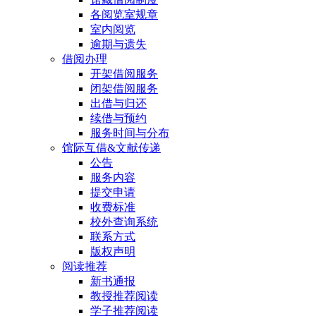
各阅览室规章
室内阅览
逾期与遗失
借阅办理
开架借阅服务
闭架借阅服务
出借与归还
续借与预约
服务时间与分布
馆际互借&文献传递
公告
服务内容
提交申请
收费标准
校外查询系统
联系方式
版权声明
阅读推荐
新书通报
教授推荐阅读
学子推荐阅读