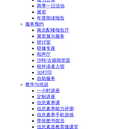
两季一日活动
展览
年度阅读报告
服务预约
南北配楼报告厅
展览展示服务
研讨室
研修专座
和声厅
沙特/古籍阅览室
校外读者入馆
3D打印
自助服务
教学与培训
一小时讲座
定制讲座
信息素养课
信息素养能力评测
信息素养手机游戏
带班图书馆员
信息素质教育微课堂