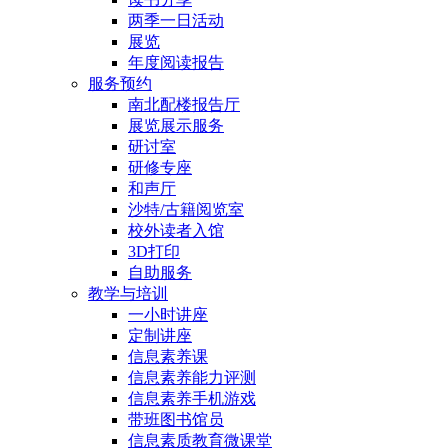
两季一日活动
展览
年度阅读报告
服务预约
南北配楼报告厅
展览展示服务
研讨室
研修专座
和声厅
沙特/古籍阅览室
校外读者入馆
3D打印
自助服务
教学与培训
一小时讲座
定制讲座
信息素养课
信息素养能力评测
信息素养手机游戏
带班图书馆员
信息素质教育微课堂