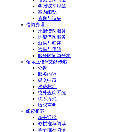
各阅览室规章
室内阅览
逾期与遗失
借阅办理
开架借阅服务
闭架借阅服务
出借与归还
续借与预约
服务时间与分布
馆际互借&文献传递
公告
服务内容
提交申请
收费标准
校外查询系统
联系方式
版权声明
阅读推荐
新书通报
教授推荐阅读
学子推荐阅读