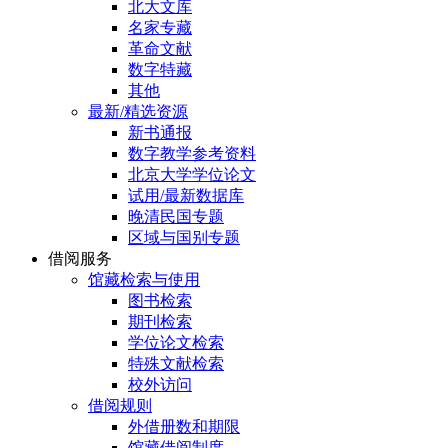
北大文库
名家专藏
革命文献
数字特藏
其他
最新/精选资源
新书通报
数字教学参考资料
北京大学学位论文
试用/最新数据库
晚清民国专题
区域与国别专题
借阅服务
馆藏检索与使用
图书检索
期刊检索
学位论文检索
特殊文献检索
校外访问
借阅规则
外借册数和期限
馆藏借阅制度