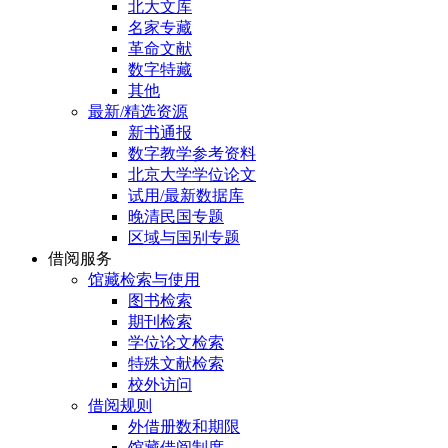
北大文库
名家专藏
革命文献
数字特藏
其他
最新/精选资源
新书通报
数字教学参考资料
北京大学学位论文
试用/最新数据库
晚清民国专题
区域与国别专题
借阅服务
馆藏检索与使用
图书检索
期刊检索
学位论文检索
特殊文献检索
校外访问
借阅规则
外借册数和期限
馆藏借阅制度