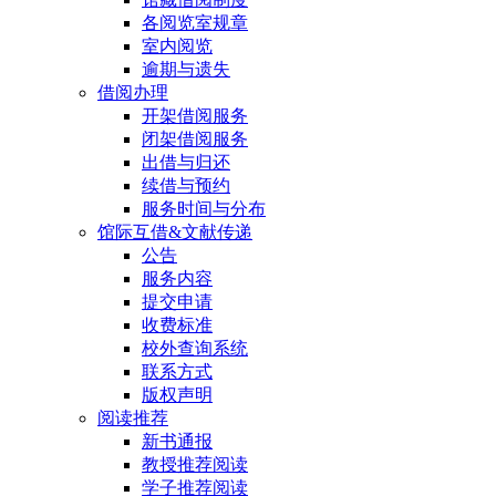
各阅览室规章
室内阅览
逾期与遗失
借阅办理
开架借阅服务
闭架借阅服务
出借与归还
续借与预约
服务时间与分布
馆际互借&文献传递
公告
服务内容
提交申请
收费标准
校外查询系统
联系方式
版权声明
阅读推荐
新书通报
教授推荐阅读
学子推荐阅读