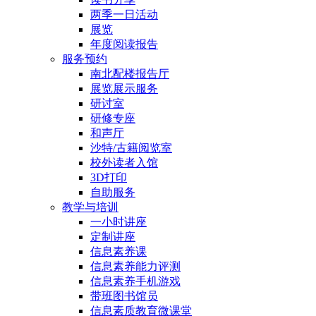
两季一日活动
展览
年度阅读报告
服务预约
南北配楼报告厅
展览展示服务
研讨室
研修专座
和声厅
沙特/古籍阅览室
校外读者入馆
3D打印
自助服务
教学与培训
一小时讲座
定制讲座
信息素养课
信息素养能力评测
信息素养手机游戏
带班图书馆员
信息素质教育微课堂