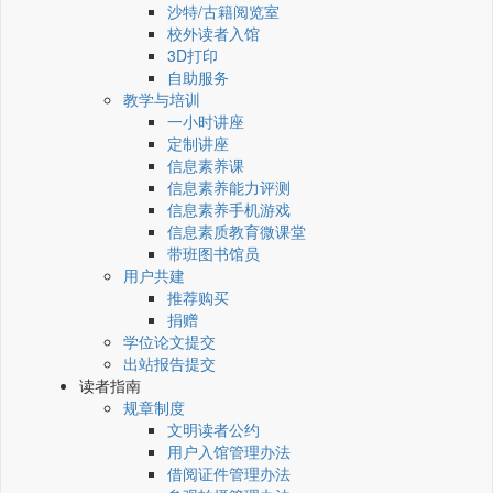
沙特/古籍阅览室
校外读者入馆
3D打印
自助服务
教学与培训
一小时讲座
定制讲座
信息素养课
信息素养能力评测
信息素养手机游戏
信息素质教育微课堂
带班图书馆员
用户共建
推荐购买
捐赠
学位论文提交
出站报告提交
读者指南
规章制度
文明读者公约
用户入馆管理办法
借阅证件管理办法