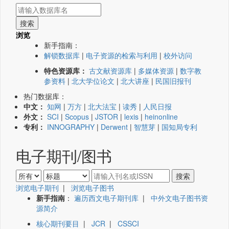
浏览
新手指南：
解锁数据库
|
电子资源的检索与利用
|
校外访问
特色资源库：
古文献资源库
|
多媒体资源
|
数字教
参资料
|
北大学位论文
|
北大讲座
|
民国旧报刊
热门数据库：
中文：
知网
|
万方
|
北大法宝
|
读秀
|
人民日报
外文：
SCI
|
Scopus
|
JSTOR
|
lexis
|
heinonline
专利：
INNOGRAPHY
|
Derwent
|
智慧芽
|
国知局专利
电子期刊/图书
浏览电子期刊
|
浏览电子图书
新手指南
：
遍历西文电子期刊库
|
中外文电子图书资
源简介
核心期刊要目
|
JCR
|
CSSCI