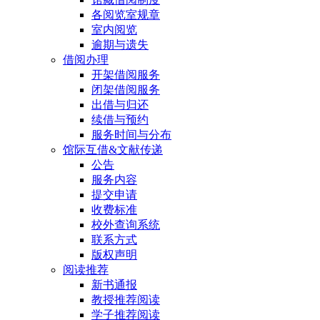
各阅览室规章
室内阅览
逾期与遗失
借阅办理
开架借阅服务
闭架借阅服务
出借与归还
续借与预约
服务时间与分布
馆际互借&文献传递
公告
服务内容
提交申请
收费标准
校外查询系统
联系方式
版权声明
阅读推荐
新书通报
教授推荐阅读
学子推荐阅读