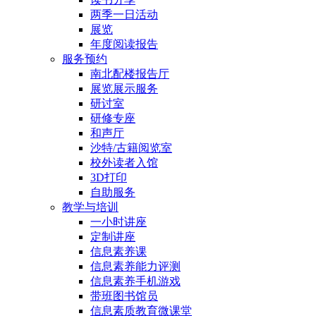
两季一日活动
展览
年度阅读报告
服务预约
南北配楼报告厅
展览展示服务
研讨室
研修专座
和声厅
沙特/古籍阅览室
校外读者入馆
3D打印
自助服务
教学与培训
一小时讲座
定制讲座
信息素养课
信息素养能力评测
信息素养手机游戏
带班图书馆员
信息素质教育微课堂