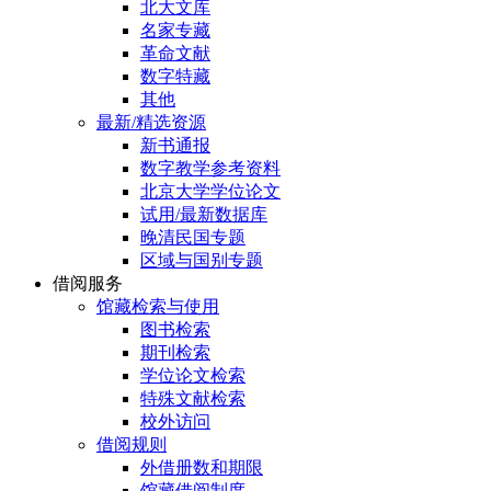
北大文库
名家专藏
革命文献
数字特藏
其他
最新/精选资源
新书通报
数字教学参考资料
北京大学学位论文
试用/最新数据库
晚清民国专题
区域与国别专题
借阅服务
馆藏检索与使用
图书检索
期刊检索
学位论文检索
特殊文献检索
校外访问
借阅规则
外借册数和期限
馆藏借阅制度