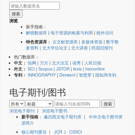
浏览
新手指南：
解锁数据库
|
电子资源的检索与利用
|
校外访问
特色资源库：
古文献资源库
|
多媒体资源
|
数字教
参资料
|
北大学位论文
|
北大讲座
|
民国旧报刊
热门数据库：
中文：
知网
|
万方
|
北大法宝
|
读秀
|
人民日报
外文：
SCI
|
Scopus
|
JSTOR
|
lexis
|
heinonline
专利：
INNOGRAPHY
|
Derwent
|
智慧芽
|
国知局专利
电子期刊/图书
浏览电子期刊
|
浏览电子图书
新手指南
：
遍历西文电子期刊库
|
中外文电子图书资
源简介
核心期刊要目
|
JCR
|
CSSCI