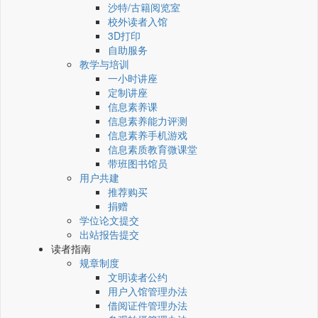
沙特/古籍阅览室
校外读者入馆
3D打印
自助服务
教学与培训
一小时讲座
定制讲座
信息素养课
信息素养能力评测
信息素养手机游戏
信息素质教育微课堂
带班图书馆员
用户共建
推荐购买
捐赠
学位论文提交
出站报告提交
读者指南
规章制度
文明读者公约
用户入馆管理办法
借阅证件管理办法