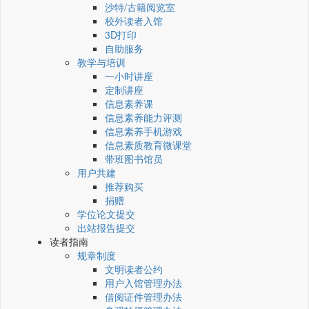
沙特/古籍阅览室
校外读者入馆
3D打印
自助服务
教学与培训
一小时讲座
定制讲座
信息素养课
信息素养能力评测
信息素养手机游戏
信息素质教育微课堂
带班图书馆员
用户共建
推荐购买
捐赠
学位论文提交
出站报告提交
读者指南
规章制度
文明读者公约
用户入馆管理办法
借阅证件管理办法