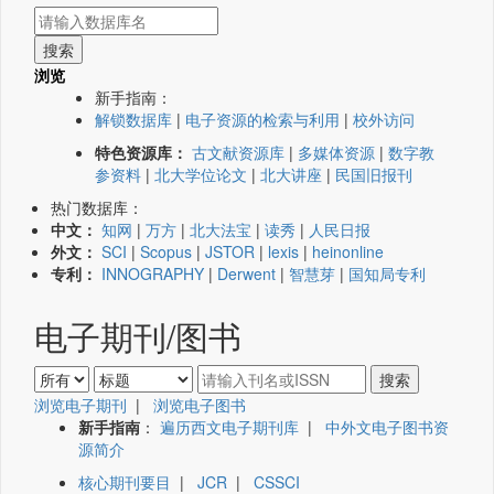
浏览
新手指南：
解锁数据库
|
电子资源的检索与利用
|
校外访问
特色资源库：
古文献资源库
|
多媒体资源
|
数字教
参资料
|
北大学位论文
|
北大讲座
|
民国旧报刊
热门数据库：
中文：
知网
|
万方
|
北大法宝
|
读秀
|
人民日报
外文：
SCI
|
Scopus
|
JSTOR
|
lexis
|
heinonline
专利：
INNOGRAPHY
|
Derwent
|
智慧芽
|
国知局专利
电子期刊/图书
浏览电子期刊
|
浏览电子图书
新手指南
：
遍历西文电子期刊库
|
中外文电子图书资
源简介
核心期刊要目
|
JCR
|
CSSCI