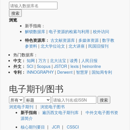
浏览
新手指南：
解锁数据库
|
电子资源的检索与利用
|
校外访问
特色资源库：
古文献资源库
|
多媒体资源
|
数字教
参资料
|
北大学位论文
|
北大讲座
|
民国旧报刊
热门数据库：
中文：
知网
|
万方
|
北大法宝
|
读秀
|
人民日报
外文：
SCI
|
Scopus
|
JSTOR
|
lexis
|
heinonline
专利：
INNOGRAPHY
|
Derwent
|
智慧芽
|
国知局专利
电子期刊/图书
浏览电子期刊
|
浏览电子图书
新手指南
：
遍历西文电子期刊库
|
中外文电子图书资
源简介
核心期刊要目
|
JCR
|
CSSCI