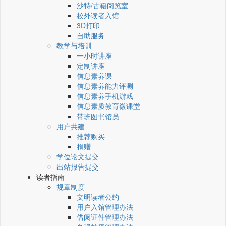
沙特/古籍阅览室
校外读者入馆
3D打印
自助服务
教学与培训
一小时讲座
定制讲座
信息素养课
信息素养能力评测
信息素养手机游戏
信息素质教育微课堂
带班图书馆员
用户共建
推荐购买
捐赠
学位论文提交
出站报告提交
读者指南
规章制度
文明读者公约
用户入馆管理办法
借阅证件管理办法