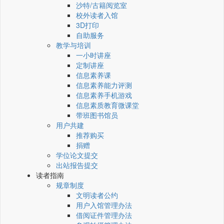
沙特/古籍阅览室
校外读者入馆
3D打印
自助服务
教学与培训
一小时讲座
定制讲座
信息素养课
信息素养能力评测
信息素养手机游戏
信息素质教育微课堂
带班图书馆员
用户共建
推荐购买
捐赠
学位论文提交
出站报告提交
读者指南
规章制度
文明读者公约
用户入馆管理办法
借阅证件管理办法