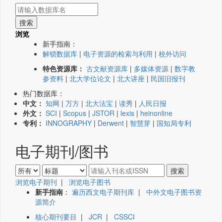
浏览
新手指南：
解锁数据库
|
电子资源的检索与利用
|
校外访问
特色资源库：
古文献资源库
|
多媒体资源
|
数字教
参资料
|
北大学位论文
|
北大讲座
|
民国旧报刊
热门数据库：
中文：
知网
|
万方
|
北大法宝
|
读秀
|
人民日报
外文：
SCI
|
Scopus
|
JSTOR
|
lexis
|
heinonline
专利：
INNOGRAPHY
|
Derwent
|
智慧芽
|
国知局专利
电子期刊/图书
浏览电子期刊
|
浏览电子图书
新手指南
：
遍历西文电子期刊库
|
中外文电子图书资
源简介
核心期刊要目
|
JCR
|
CSSCI