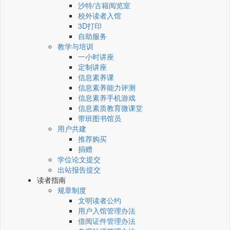
沙特/古籍阅览室
校外读者入馆
3D打印
自助服务
教学与培训
一小时讲座
定制讲座
信息素养课
信息素养能力评测
信息素养手机游戏
信息素质教育微课堂
带班图书馆员
用户共建
推荐购买
捐赠
学位论文提交
出站报告提交
读者指南
规章制度
文明读者公约
用户入馆管理办法
借阅证件管理办法