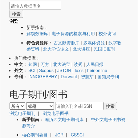
浏览
新手指南：
解锁数据库
|
电子资源的检索与利用
|
校外访问
特色资源库：
古文献资源库
|
多媒体资源
|
数字教
参资料
|
北大学位论文
|
北大讲座
|
民国旧报刊
热门数据库：
中文：
知网
|
万方
|
北大法宝
|
读秀
|
人民日报
外文：
SCI
|
Scopus
|
JSTOR
|
lexis
|
heinonline
专利：
INNOGRAPHY
|
Derwent
|
智慧芽
|
国知局专利
电子期刊/图书
浏览电子期刊
|
浏览电子图书
新手指南
：
遍历西文电子期刊库
|
中外文电子图书资
源简介
核心期刊要目
|
JCR
|
CSSCI