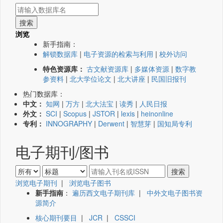
浏览
新手指南：
解锁数据库
|
电子资源的检索与利用
|
校外访问
特色资源库：
古文献资源库
|
多媒体资源
|
数字教
参资料
|
北大学位论文
|
北大讲座
|
民国旧报刊
热门数据库：
中文：
知网
|
万方
|
北大法宝
|
读秀
|
人民日报
外文：
SCI
|
Scopus
|
JSTOR
|
lexis
|
heinonline
专利：
INNOGRAPHY
|
Derwent
|
智慧芽
|
国知局专利
电子期刊/图书
浏览电子期刊
|
浏览电子图书
新手指南
：
遍历西文电子期刊库
|
中外文电子图书资
源简介
核心期刊要目
|
JCR
|
CSSCI