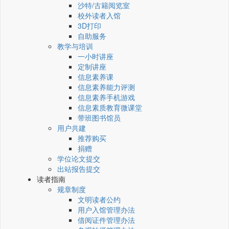
沙特/古籍阅览室
校外读者入馆
3D打印
自助服务
教学与培训
一小时讲座
定制讲座
信息素养课
信息素养能力评测
信息素养手机游戏
信息素质教育微课堂
带班图书馆员
用户共建
推荐购买
捐赠
学位论文提交
出站报告提交
读者指南
规章制度
文明读者公约
用户入馆管理办法
借阅证件管理办法