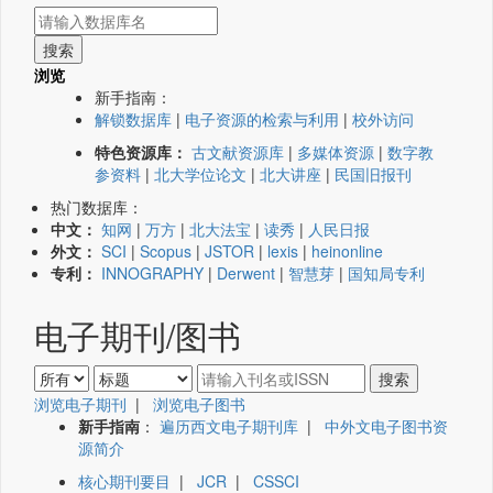
浏览
新手指南：
解锁数据库
|
电子资源的检索与利用
|
校外访问
特色资源库：
古文献资源库
|
多媒体资源
|
数字教
参资料
|
北大学位论文
|
北大讲座
|
民国旧报刊
热门数据库：
中文：
知网
|
万方
|
北大法宝
|
读秀
|
人民日报
外文：
SCI
|
Scopus
|
JSTOR
|
lexis
|
heinonline
专利：
INNOGRAPHY
|
Derwent
|
智慧芽
|
国知局专利
电子期刊/图书
浏览电子期刊
|
浏览电子图书
新手指南
：
遍历西文电子期刊库
|
中外文电子图书资
源简介
核心期刊要目
|
JCR
|
CSSCI