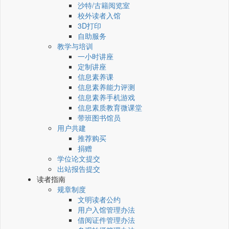
沙特/古籍阅览室
校外读者入馆
3D打印
自助服务
教学与培训
一小时讲座
定制讲座
信息素养课
信息素养能力评测
信息素养手机游戏
信息素质教育微课堂
带班图书馆员
用户共建
推荐购买
捐赠
学位论文提交
出站报告提交
读者指南
规章制度
文明读者公约
用户入馆管理办法
借阅证件管理办法