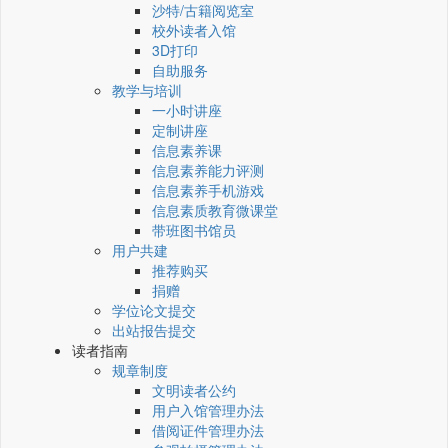
沙特/古籍阅览室
校外读者入馆
3D打印
自助服务
教学与培训
一小时讲座
定制讲座
信息素养课
信息素养能力评测
信息素养手机游戏
信息素质教育微课堂
带班图书馆员
用户共建
推荐购买
捐赠
学位论文提交
出站报告提交
读者指南
规章制度
文明读者公约
用户入馆管理办法
借阅证件管理办法