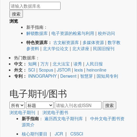
浏览
新手指南：
解锁数据库
|
电子资源的检索与利用
|
校外访问
特色资源库：
古文献资源库
|
多媒体资源
|
数字教
参资料
|
北大学位论文
|
北大讲座
|
民国旧报刊
热门数据库：
中文：
知网
|
万方
|
北大法宝
|
读秀
|
人民日报
外文：
SCI
|
Scopus
|
JSTOR
|
lexis
|
heinonline
专利：
INNOGRAPHY
|
Derwent
|
智慧芽
|
国知局专利
电子期刊/图书
浏览电子期刊
|
浏览电子图书
新手指南
：
遍历西文电子期刊库
|
中外文电子图书资
源简介
核心期刊要目
|
JCR
|
CSSCI