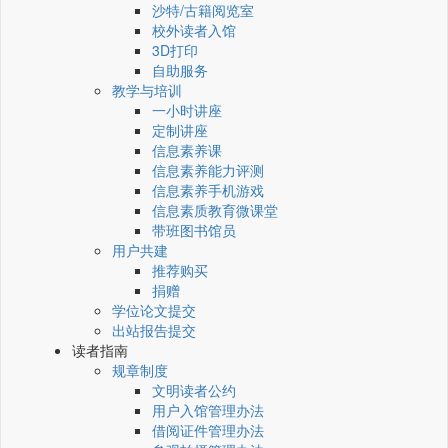
沙特/古籍阅览室
校外读者入馆
3D打印
自助服务
教学与培训
一小时讲座
定制讲座
信息素养课
信息素养能力评测
信息素养手机游戏
信息素质教育微课堂
带班图书馆员
用户共建
推荐购买
捐赠
学位论文提交
出站报告提交
读者指南
规章制度
文明读者公约
用户入馆管理办法
借阅证件管理办法