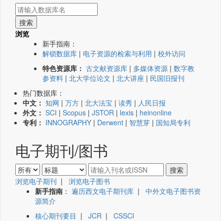
浏览
新手指南：
解锁数据库
|
电子资源的检索与利用
|
校外访问
特色资源库：
古文献资源库
|
多媒体资源
|
数字教
参资料
|
北大学位论文
|
北大讲座
|
民国旧报刊
热门数据库：
中文：
知网
|
万方
|
北大法宝
|
读秀
|
人民日报
外文：
SCI
|
Scopus
|
JSTOR
|
lexis
|
heinonline
专利：
INNOGRAPHY
|
Derwent
|
智慧芽
|
国知局专利
电子期刊/图书
浏览电子期刊
|
浏览电子图书
新手指南
：
遍历西文电子期刊库
|
中外文电子图书资
源简介
核心期刊要目
|
JCR
|
CSSCI