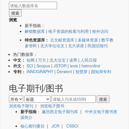
浏览
新手指南：
解锁数据库
|
电子资源的检索与利用
|
校外访问
特色资源库：
古文献资源库
|
多媒体资源
|
数字教
参资料
|
北大学位论文
|
北大讲座
|
民国旧报刊
热门数据库：
中文：
知网
|
万方
|
北大法宝
|
读秀
|
人民日报
外文：
SCI
|
Scopus
|
JSTOR
|
lexis
|
heinonline
专利：
INNOGRAPHY
|
Derwent
|
智慧芽
|
国知局专利
电子期刊/图书
浏览电子期刊
|
浏览电子图书
新手指南
：
遍历西文电子期刊库
|
中外文电子图书资
源简介
核心期刊要目
|
JCR
|
CSSCI