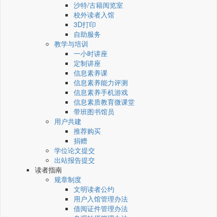
沙特/古籍阅览室
校外读者入馆
3D打印
自助服务
教学与培训
一小时讲座
定制讲座
信息素养课
信息素养能力评测
信息素养手机游戏
信息素质教育微课堂
带班图书馆员
用户共建
推荐购买
捐赠
学位论文提交
出站报告提交
读者指南
规章制度
文明读者公约
用户入馆管理办法
借阅证件管理办法