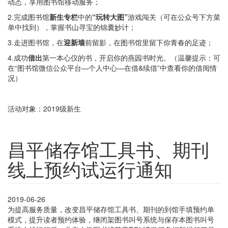
动态，享用图书馆移动服务；
2.完成图书馆
新生专栏
中的
“玩转大图”
游戏闯关（可在公众号下方菜
单中找到），掌握书山寻宝的锦囊妙计；
3.走进图书馆，在
迎新墙
前留影，在图书馆里留下你青春的足迹；
4.成功
借出
第一本心仪的书，开启你的燕园书时光。（温馨提示：可
在“图书馆微信公众平台—个人中心—在借&续借”中查看你的借阅情
况）
活动对象：2019级新生
昌平储存馆工具书、期刊
线上预约试运行通知
2019-06-26
为提高服务质量，改变昌平储存馆工具书、期刊的到馆手填预约单
模式，提升读者预约体验，继闭架图书叫号系统与保存本图书叫号