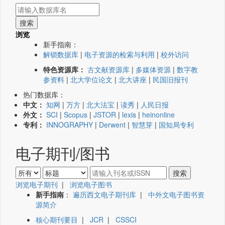
浏览
新手指南：
解锁数据库
|
电子资源的检索与利用
|
校外访问
特色资源库：
古文献资源库
|
多媒体资源
|
数字教
参资料
|
北大学位论文
|
北大讲座
|
民国旧报刊
热门数据库：
中文：
知网
|
万方
|
北大法宝
|
读秀
|
人民日报
外文：
SCI
|
Scopus
|
JSTOR
|
lexis
|
heinonline
专利：
INNOGRAPHY
|
Derwent
|
智慧芽
|
国知局专利
电子期刊/图书
浏览电子期刊
|
浏览电子图书
新手指南
：
遍历西文电子期刊库
|
中外文电子图书资
源简介
核心期刊要目
|
JCR
|
CSSCI