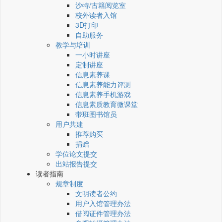
沙特/古籍阅览室
校外读者入馆
3D打印
自助服务
教学与培训
一小时讲座
定制讲座
信息素养课
信息素养能力评测
信息素养手机游戏
信息素质教育微课堂
带班图书馆员
用户共建
推荐购买
捐赠
学位论文提交
出站报告提交
读者指南
规章制度
文明读者公约
用户入馆管理办法
借阅证件管理办法