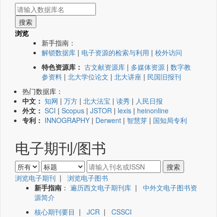
浏览
新手指南：
解锁数据库
|
电子资源的检索与利用
|
校外访问
特色资源库：
古文献资源库
|
多媒体资源
|
数字教
参资料
|
北大学位论文
|
北大讲座
|
民国旧报刊
热门数据库：
中文：
知网
|
万方
|
北大法宝
|
读秀
|
人民日报
外文：
SCI
|
Scopus
|
JSTOR
|
lexis
|
heinonline
专利：
INNOGRAPHY
|
Derwent
|
智慧芽
|
国知局专利
电子期刊/图书
浏览电子期刊
|
浏览电子图书
新手指南
：
遍历西文电子期刊库
|
中外文电子图书资
源简介
核心期刊要目
|
JCR
|
CSSCI