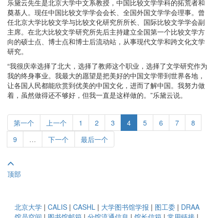
乐黛云先生是北京大学中文系教授，中国比较文学学科的拓荒者和
奠基人。现任中国比较文学学会会长、全国外国文学学会理事。曾
任北京大学比较文学与比较文化研究所所长、国际比较文学学会副
主席。在北大比较文学研究所先后主持建立全国第一个比较文学方
向的硕士点、博士点和博士后流动站，从事现代文学和跨文化文学
研究。
“我很庆幸选择了北大，选择了教师这个职业，选择了文学研究作为
我的终身事业。我最大的愿望是把美好的中国文学带到世界各地，
让各国人民都能欣赏到优美的中国文化，进而了解中国。我努力做
着，虽然做得还不够好，但我一直是这样做的。”乐黛云说。
第一个
上一个
1
2
3
4
5
6
7
8
9
…
下一个
最后一个
顶部
北京大学
|
CALIS
|
CASHL
|
大学图书馆学报
|
图工委
|
DRAA
馆员空间
|
图书馆邮箱
|
分馆流通信息
|
馆长信箱
|
常用链接
|