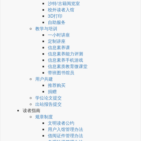
沙特/古籍阅览室
校外读者入馆
3D打印
自助服务
教学与培训
一小时讲座
定制讲座
信息素养课
信息素养能力评测
信息素养手机游戏
信息素质教育微课堂
带班图书馆员
用户共建
推荐购买
捐赠
学位论文提交
出站报告提交
读者指南
规章制度
文明读者公约
用户入馆管理办法
借阅证件管理办法