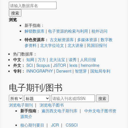
浏览
新手指南：
解锁数据库
|
电子资源的检索与利用
|
校外访问
特色资源库：
古文献资源库
|
多媒体资源
|
数字教
参资料
|
北大学位论文
|
北大讲座
|
民国旧报刊
热门数据库：
中文：
知网
|
万方
|
北大法宝
|
读秀
|
人民日报
外文：
SCI
|
Scopus
|
JSTOR
|
lexis
|
heinonline
专利：
INNOGRAPHY
|
Derwent
|
智慧芽
|
国知局专利
电子期刊/图书
浏览电子期刊
|
浏览电子图书
新手指南
：
遍历西文电子期刊库
|
中外文电子图书资
源简介
核心期刊要目
|
JCR
|
CSSCI