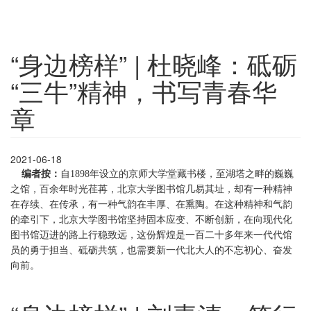
“身边榜样” | 杜晓峰：砥砺
“三牛”精神，书写青春华
章
2021-06-18
编者按：
自1898年设立的京师大学堂藏书楼，至湖塔之畔的巍巍
之馆，百余年时光荏苒，北京大学图书馆几易其址，却有一种精神
在存续、在传承，有一种气韵在丰厚、在熏陶。在这种精神和气韵
的牵引下，北京大学图书馆坚持固本应变、不断创新，在向现代化
图书馆迈进的路上行稳致远，这份辉煌是一百二十多年来一代代馆
员的勇于担当、砥砺共筑，也需要新一代北大人的不忘初心、奋发
向前。