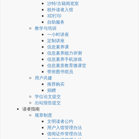
沙特/古籍阅览室
校外读者入馆
3D打印
自助服务
教学与培训
一小时讲座
定制讲座
信息素养课
信息素养能力评测
信息素养手机游戏
信息素质教育微课堂
带班图书馆员
用户共建
推荐购买
捐赠
学位论文提交
出站报告提交
读者指南
规章制度
文明读者公约
用户入馆管理办法
借阅证件管理办法