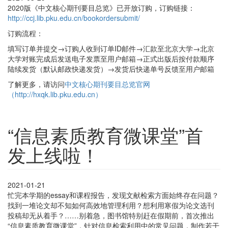
2020版《中文核心期刊要目总览》已开放订购，订购链接：
http://ccj.lib.pku.edu.cn/bookordersubmit/
订购流程：
填写订单并提交→订购人收到订单ID邮件→汇款至北京大学→北京
大学对账完成后发送电子发票至用户邮箱→正式出版后按付款顺序
陆续发货（默认邮政快递发货）→发货后快递单号反馈至用户邮箱
了解更多，请访问
中文核心期刊要目总览官网
（http://hxqk.lib.pku.edu.cn）
“信息素质教育微课堂”首
发上线啦！
2021-01-21
忙完本学期的essay和课程报告，发现文献检索方面始终存在问题？
找到一堆论文却不知如何高效地管理利用？想利用寒假为论文选刊
投稿却无从着手？……别着急，图书馆特别赶在假期前，首次推出
“信息素质教育微课堂”，针对信息检索利用中的常见问题，制作若干