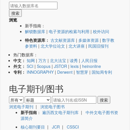
浏览
新手指南：
解锁数据库
|
电子资源的检索与利用
|
校外访问
特色资源库：
古文献资源库
|
多媒体资源
|
数字教
参资料
|
北大学位论文
|
北大讲座
|
民国旧报刊
热门数据库：
中文：
知网
|
万方
|
北大法宝
|
读秀
|
人民日报
外文：
SCI
|
Scopus
|
JSTOR
|
lexis
|
heinonline
专利：
INNOGRAPHY
|
Derwent
|
智慧芽
|
国知局专利
电子期刊/图书
浏览电子期刊
|
浏览电子图书
新手指南
：
遍历西文电子期刊库
|
中外文电子图书资
源简介
核心期刊要目
|
JCR
|
CSSCI