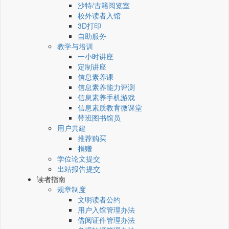
沙特/古籍阅览室
校外读者入馆
3D打印
自助服务
教学与培训
一小时讲座
定制讲座
信息素养课
信息素养能力评测
信息素养手机游戏
信息素质教育微课堂
带班图书馆员
用户共建
推荐购买
捐赠
学位论文提交
出站报告提交
读者指南
规章制度
文明读者公约
用户入馆管理办法
借阅证件管理办法