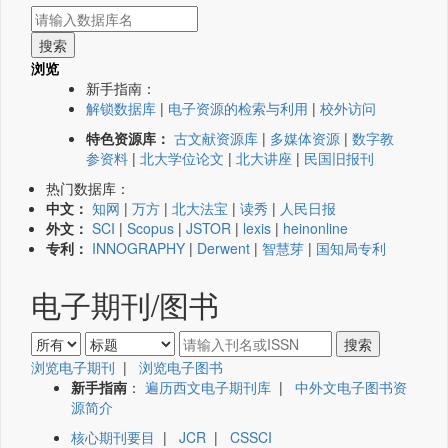
浏览
新手指南：
解锁数据库
|
电子资源的检索与利用
|
校外访问
特色资源库：
古文献资源库
|
多媒体资源
|
数字教
参资料
|
北大学位论文
|
北大讲座
|
民国旧报刊
热门数据库：
中文：
知网
|
万方
|
北大法宝
|
读秀
|
人民日报
外文：
SCI
|
Scopus
|
JSTOR
|
lexis
|
heinonline
专利：
INNOGRAPHY
|
Derwent
|
智慧芽
|
国知局专利
电子期刊/图书
浏览电子期刊
|
浏览电子图书
新手指南
：
遍历西文电子期刊库
|
中外文电子图书资
源简介
核心期刊要目
|
JCR
|
CSSCI