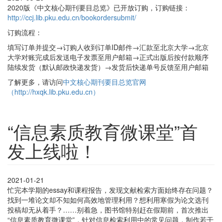
2020版《中文核心期刊要目总览》已开放订购，订购链接：
http://ccj.lib.pku.edu.cn/bookordersubmit/
订购流程：
填写订单并提交→订购人收到订单ID邮件→汇款至北京大学→北京
大学对账完成后发送电子发票至用户邮箱→正式出版后按付款顺序
陆续发货（默认邮政快递发货）→发货后快递单号反馈至用户邮箱
了解更多，请访问
中文核心期刊要目总览官网
（http://hxqk.lib.pku.edu.cn）
“信息素质教育微课堂”首
发上线啦！
2021-01-21
忙完本学期的essay和课程报告，发现文献检索方面始终存在问题？
找到一堆论文却不知如何高效地管理利用？想利用寒假为论文选刊
投稿却无从着手？……别着急，图书馆特别赶在假期前，首次推出
“信息素质教育微课堂”，针对信息检索利用中的常见问题，制作若干