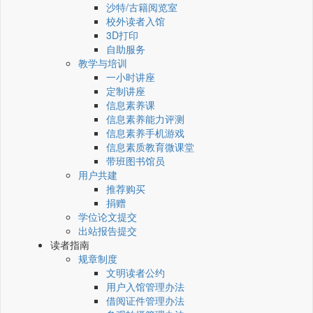
沙特/古籍阅览室
校外读者入馆
3D打印
自助服务
教学与培训
一小时讲座
定制讲座
信息素养课
信息素养能力评测
信息素养手机游戏
信息素质教育微课堂
带班图书馆员
用户共建
推荐购买
捐赠
学位论文提交
出站报告提交
读者指南
规章制度
文明读者公约
用户入馆管理办法
借阅证件管理办法