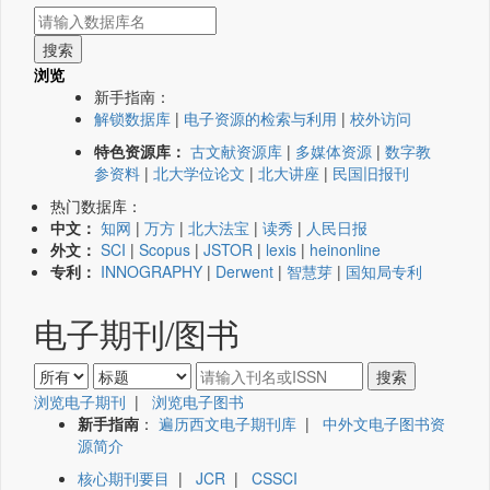
浏览
新手指南：
解锁数据库
|
电子资源的检索与利用
|
校外访问
特色资源库：
古文献资源库
|
多媒体资源
|
数字教
参资料
|
北大学位论文
|
北大讲座
|
民国旧报刊
热门数据库：
中文：
知网
|
万方
|
北大法宝
|
读秀
|
人民日报
外文：
SCI
|
Scopus
|
JSTOR
|
lexis
|
heinonline
专利：
INNOGRAPHY
|
Derwent
|
智慧芽
|
国知局专利
电子期刊/图书
浏览电子期刊
|
浏览电子图书
新手指南
：
遍历西文电子期刊库
|
中外文电子图书资
源简介
核心期刊要目
|
JCR
|
CSSCI