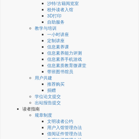
沙特/古籍阅览室
校外读者入馆
3D打印
自助服务
教学与培训
一小时讲座
定制讲座
信息素养课
信息素养能力评测
信息素养手机游戏
信息素质教育微课堂
带班图书馆员
用户共建
推荐购买
捐赠
学位论文提交
出站报告提交
读者指南
规章制度
文明读者公约
用户入馆管理办法
借阅证件管理办法