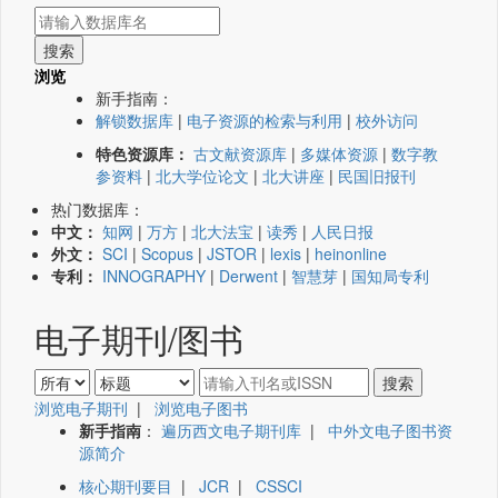
浏览
新手指南：
解锁数据库
|
电子资源的检索与利用
|
校外访问
特色资源库：
古文献资源库
|
多媒体资源
|
数字教
参资料
|
北大学位论文
|
北大讲座
|
民国旧报刊
热门数据库：
中文：
知网
|
万方
|
北大法宝
|
读秀
|
人民日报
外文：
SCI
|
Scopus
|
JSTOR
|
lexis
|
heinonline
专利：
INNOGRAPHY
|
Derwent
|
智慧芽
|
国知局专利
电子期刊/图书
浏览电子期刊
|
浏览电子图书
新手指南
：
遍历西文电子期刊库
|
中外文电子图书资
源简介
核心期刊要目
|
JCR
|
CSSCI