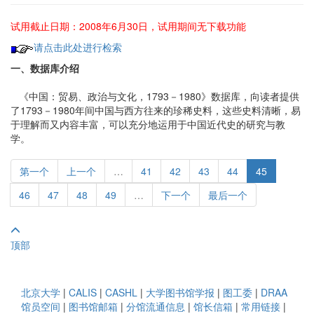
试用截止日期：2008年6月30日，试用期间无下载功能
请点击此处进行检索
一、数据库介绍
《中国：贸易、政治与文化，1793－1980》数据库，向读者提供
了1793－1980年间中国与西方往来的珍稀史料，这些史料清晰，易
于理解而又内容丰富，可以充分地运用于中国近代史的研究与教
学。
第一个
上一个
…
41
42
43
44
45
46
47
48
49
…
下一个
最后一个
顶部
北京大学
|
CALIS
|
CASHL
|
大学图书馆学报
|
图工委
|
DRAA
馆员空间
|
图书馆邮箱
|
分馆流通信息
|
馆长信箱
|
常用链接
|