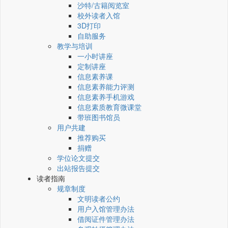
沙特/古籍阅览室
校外读者入馆
3D打印
自助服务
教学与培训
一小时讲座
定制讲座
信息素养课
信息素养能力评测
信息素养手机游戏
信息素质教育微课堂
带班图书馆员
用户共建
推荐购买
捐赠
学位论文提交
出站报告提交
读者指南
规章制度
文明读者公约
用户入馆管理办法
借阅证件管理办法