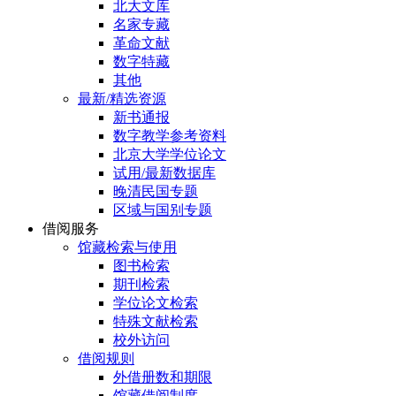
北大文库
名家专藏
革命文献
数字特藏
其他
最新/精选资源
新书通报
数字教学参考资料
北京大学学位论文
试用/最新数据库
晚清民国专题
区域与国别专题
借阅服务
馆藏检索与使用
图书检索
期刊检索
学位论文检索
特殊文献检索
校外访问
借阅规则
外借册数和期限
馆藏借阅制度