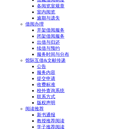
各阅览室规章
室内阅览
逾期与遗失
借阅办理
开架借阅服务
闭架借阅服务
出借与归还
续借与预约
服务时间与分布
馆际互借&文献传递
公告
服务内容
提交申请
收费标准
校外查询系统
联系方式
版权声明
阅读推荐
新书通报
教授推荐阅读
学子推荐阅读