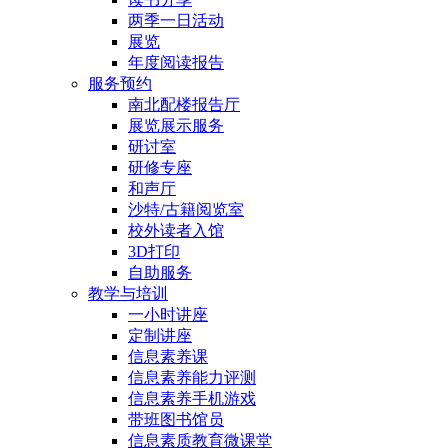
两季一日活动
展览
年度阅读报告
服务预约
南北配楼报告厅
展览展示服务
研讨室
研修专座
和声厅
沙特/古籍阅览室
校外读者入馆
3D打印
自助服务
教学与培训
一小时讲座
定制讲座
信息素养课
信息素养能力评测
信息素养手机游戏
带班图书馆员
信息素质教育微课堂