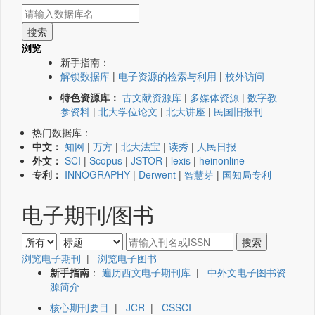
浏览
新手指南：
解锁数据库
|
电子资源的检索与利用
|
校外访问
特色资源库：
古文献资源库
|
多媒体资源
|
数字教
参资料
|
北大学位论文
|
北大讲座
|
民国旧报刊
热门数据库：
中文：
知网
|
万方
|
北大法宝
|
读秀
|
人民日报
外文：
SCI
|
Scopus
|
JSTOR
|
lexis
|
heinonline
专利：
INNOGRAPHY
|
Derwent
|
智慧芽
|
国知局专利
电子期刊/图书
浏览电子期刊
|
浏览电子图书
新手指南
：
遍历西文电子期刊库
|
中外文电子图书资
源简介
核心期刊要目
|
JCR
|
CSSCI