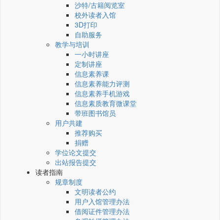
沙特/古籍阅览室
校外读者入馆
3D打印
自助服务
教学与培训
一小时讲座
定制讲座
信息素养课
信息素养能力评测
信息素养手机游戏
信息素质教育微课堂
带班图书馆员
用户共建
推荐购买
捐赠
学位论文提交
出站报告提交
读者指南
规章制度
文明读者公约
用户入馆管理办法
借阅证件管理办法