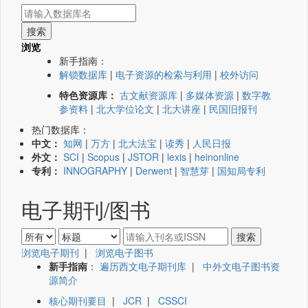
浏览
新手指南：
解锁数据库
|
电子资源的检索与利用
|
校外访问
特色资源库：
古文献资源库
|
多媒体资源
|
数字教
参资料
|
北大学位论文
|
北大讲座
|
民国旧报刊
热门数据库：
中文：
知网
|
万方
|
北大法宝
|
读秀
|
人民日报
外文：
SCI
|
Scopus
|
JSTOR
|
lexis
|
heinonline
专利：
INNOGRAPHY
|
Derwent
|
智慧芽
|
国知局专利
电子期刊/图书
浏览电子期刊
|
浏览电子图书
新手指南
：
遍历西文电子期刊库
|
中外文电子图书资
源简介
核心期刊要目
|
JCR
|
CSSCI