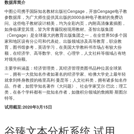
数据库简介
中图公司携手国际知名教材出版社Cengage，开放Cengage电子教
参数据库，为广大师生提供其出版的3000余种电子教材的免费访
问。这些电子教材设计精美，均为全彩内页，内附高清像素插图，
如身临课堂其境，皆为常青藤院校现用教材。圣智出版集团
（Cengage）是全球最大的教育出版集团之一，在全世界50多个国
家和地区设有分公司和代表处。出版领域涉及高等教育，职业教
育，图书馆参考，英语学习，在美国大学教科书市场占有较大份
额，在经济学、高等数学、化学、心理学，人文社科等领域占有绝
对领先份额。
主要学科涵盖：经济管理类，其经济管理类图书品种位居全球第
一，拥有一大批知名作者如著名的经济学家、哈佛大学史上最年轻
就拿到终身教授的格里高利·曼昆等；人文社科类，拥有诸多知名作
品、作者，如哲学知名著作《大问题》、社会学家艾尔·巴比；理工
类，在各个学科都有一批知名作者，如微积分领域的詹姆斯·斯图尔
特等。
试用截至:2020年3月15日
谷臻文本分析系统 试用