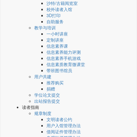
沙特/古籍阅览室
校外读者入馆
3D打印
自助服务
教学与培训
一小时讲座
定制讲座
信息素养课
信息素养能力评测
信息素养手机游戏
信息素质教育微课堂
带班图书馆员
用户共建
推荐购买
捐赠
学位论文提交
出站报告提交
读者指南
规章制度
文明读者公约
用户入馆管理办法
借阅证件管理办法