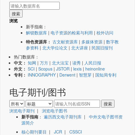
浏览
新手指南：
解锁数据库
|
电子资源的检索与利用
|
校外访问
特色资源库：
古文献资源库
|
多媒体资源
|
数字教
参资料
|
北大学位论文
|
北大讲座
|
民国旧报刊
热门数据库：
中文：
知网
|
万方
|
北大法宝
|
读秀
|
人民日报
外文：
SCI
|
Scopus
|
JSTOR
|
lexis
|
heinonline
专利：
INNOGRAPHY
|
Derwent
|
智慧芽
|
国知局专利
电子期刊/图书
浏览电子期刊
|
浏览电子图书
新手指南
：
遍历西文电子期刊库
|
中外文电子图书资
源简介
核心期刊要目
|
JCR
|
CSSCI