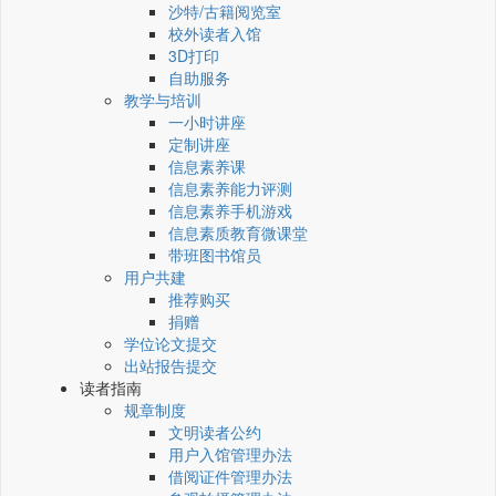
沙特/古籍阅览室
校外读者入馆
3D打印
自助服务
教学与培训
一小时讲座
定制讲座
信息素养课
信息素养能力评测
信息素养手机游戏
信息素质教育微课堂
带班图书馆员
用户共建
推荐购买
捐赠
学位论文提交
出站报告提交
读者指南
规章制度
文明读者公约
用户入馆管理办法
借阅证件管理办法