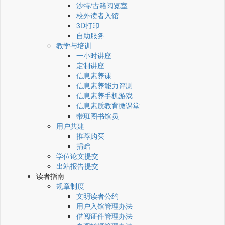
沙特/古籍阅览室
校外读者入馆
3D打印
自助服务
教学与培训
一小时讲座
定制讲座
信息素养课
信息素养能力评测
信息素养手机游戏
信息素质教育微课堂
带班图书馆员
用户共建
推荐购买
捐赠
学位论文提交
出站报告提交
读者指南
规章制度
文明读者公约
用户入馆管理办法
借阅证件管理办法