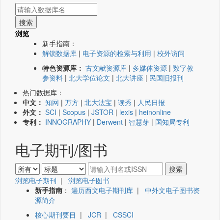
浏览
新手指南：
解锁数据库
|
电子资源的检索与利用
|
校外访问
特色资源库：
古文献资源库
|
多媒体资源
|
数字教
参资料
|
北大学位论文
|
北大讲座
|
民国旧报刊
热门数据库：
中文：
知网
|
万方
|
北大法宝
|
读秀
|
人民日报
外文：
SCI
|
Scopus
|
JSTOR
|
lexis
|
heinonline
专利：
INNOGRAPHY
|
Derwent
|
智慧芽
|
国知局专利
电子期刊/图书
浏览电子期刊
|
浏览电子图书
新手指南
：
遍历西文电子期刊库
|
中外文电子图书资
源简介
核心期刊要目
|
JCR
|
CSSCI