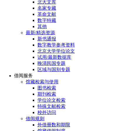
北大文库
名家专藏
革命文献
数字特藏
其他
最新/精选资源
新书通报
数字教学参考资料
北京大学学位论文
试用/最新数据库
晚清民国专题
区域与国别专题
借阅服务
馆藏检索与使用
图书检索
期刊检索
学位论文检索
特殊文献检索
校外访问
借阅规则
外借册数和期限
馆藏借阅制度