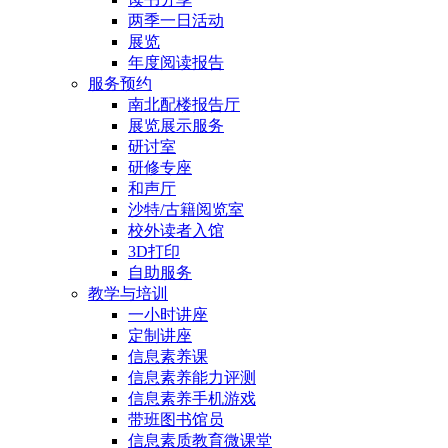
两季一日活动
展览
年度阅读报告
服务预约
南北配楼报告厅
展览展示服务
研讨室
研修专座
和声厅
沙特/古籍阅览室
校外读者入馆
3D打印
自助服务
教学与培训
一小时讲座
定制讲座
信息素养课
信息素养能力评测
信息素养手机游戏
带班图书馆员
信息素质教育微课堂